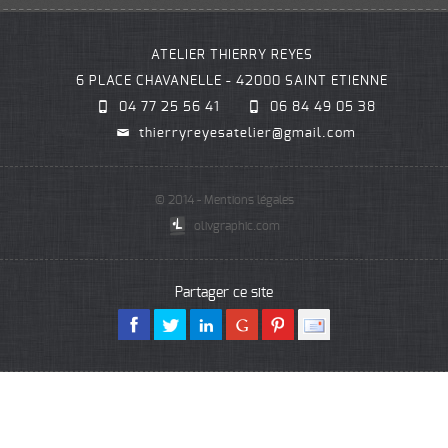
COLLECTION
ATELIER THIERRY REYES
6 PLACE CHAVANELLE - 42000 SAINT ETIENNE
04 77 25 56 41
06 84 49 05 38
SUR MESURE
thierryreyesatelier@gmail.com
RÉFECTION
© 2014 - Mentions légales
olivgraphic.com
AGENCEMENT
Partager ce site
SAVOIR-FAIRE
CONTACT